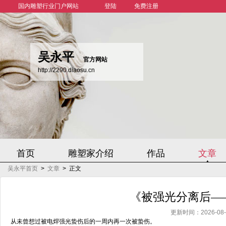
国内雕塑行业门户网站
登陆
免费注册
吴永平
官方网站
http://2290.diaosu.cn
首页
雕塑家介绍
作品
文章
吴永平首页
>
文章
>
正文
《被强光分离后—
更新时间：2026-08-08
从未曾想过被电焊强光蛰伤后的一周内再一次被蛰伤。